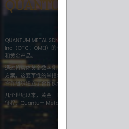
QUANTUM METAL
QUANTUM METAL SDN BHD（1011907U）（“QMSB”）
Inc（OTC：QMEI）的全资子公司。QMSB成立于2
和黄金产品。
通过将实体黄金数字化，Quantum Metal 为 QB
方案。这变革性的举措将古老的黄金概念推向现代技
合作组织建立了合作伙伴关系。
几个世纪以来，黄金一直是备受信赖的资产类别。踏
征程，Quantum Metal 致力于塑造一个将通过黄